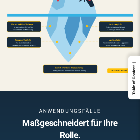
Electric Mobility Challenge
No St
r
ategic Fit
C
r
eate a New E-
P
o
r
tfolio
P
r
ojects Continue Without
while the ICE is still running
a St
r
ategic
F
r
amework
Resou
r
ce Conflicts
Late Escalation
The Same Specialists
P
r
oblems Only Become
A
ppa
r
ent
W
orking on
T
oo Many P
r
ojects
When
Th
e
y Become Costly
←
Table of Content
Lack of
P
o
r
tfolio
T
r
anspa
r
ency
HIDDEN C
A
USES
No Big Pictu
r
e · No Basis for Decision-Making
ANWENDUNGSFÄLLE
Maßgeschneidert für Ihre
Rolle.