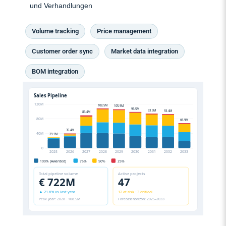
und Verhandlungen
Volume tracking
Price management
Customer order sync
Market data integration
BOM integration
Sales Pipeline
120M
108.5M
105.9M
99.5M
93.9M
93.4M
89.4M
80M
66.9M
35.4M
40M
29.1M
0
2025
2026
2027
2028
2029
2030
2031
2032
2033
100% (Awarded)
75%
50%
25%
Total pipeline volume
Active projects
€ 722M
47
▲ 21.6% vs last year
12 at risk · 3 critical
Peak year: 2028 · 108.5M
Forecast horizon: 2025–2033