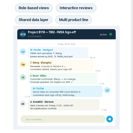
Role-based views
Interactive reviews
Shared data layer
Multi product line
Project B118 — T002 - FMEA Sign-off
B118
Active
4 Comments
Today, 08.07.2026
M. Fischer · Stuttgart
MF
FMEA rev3 uploaded. T. Wang,
please review by EOD. 📎 FMEA_rev3.pdf
09:14
T. Wang · Shanghai
TW
Reviewed. 2 issues in Section 4 —
comments added. Needs your sign-off.
10:32
S. Rossi · Milan
SR
Customer confirmed: 45k/yr — no change.
Forecast updated. No impact on SOP. ✓
11:05
M. Fischer
MF
Good news on volumes! Will close Section 4
comments and sign off by 14:00 today.
11:18
A. Kowalski · Warsaw
AK
Gate 2 review set: Friday 11.07., 10:00 CET.
All stakeholders notified.
11:48
Your comment ...