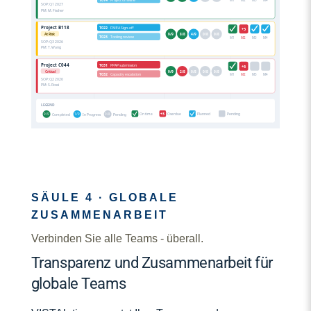
SOP: Q1 2027
PM: M. Fischer
Project B118
T022
FMEA Sign-off
+3
At Risk
9/9
8/8
4/9
0/8
0/8
T023
Tooling review
M1
M2
M3
M4
SOP: Q3 2026
PM: T. Wang
Project C044
T031
PPAP submission
+5
Critical
9/9
2/8
0/8
0/8
0/8
T032
Capacity escalation
M1
M2
M3
M4
SOP: Q2 2026
PM: S. Rossi
LEGEND
+3
9/9
1/9
0/8
On time
Overdue
Planned
Pending
Completed
In Progress
Pending
SÄULE 4 · GLOBALE
ZUSAMMENARBEIT
Verbinden Sie alle Teams - überall.
Transparenz und Zusammenarbeit für
globale Teams