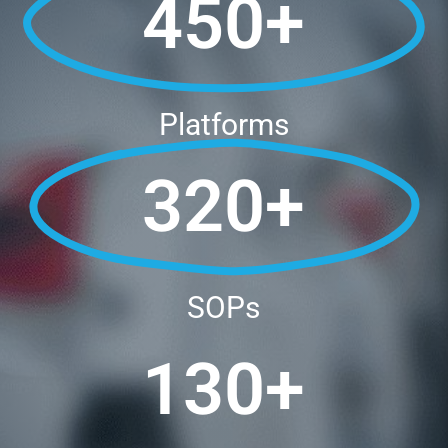
450+
Platforms
320+
SOPs
130+