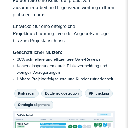
Fördern Sie eine Kultur der proaktiven
Zusammenarbeit und Eigenverantwortung in Ihren
globalen Teams.
Entwickelt für eine erfolgreiche
Projektdurchführung - von der Angebotsanfrage
bis zum Projektabschluss.
Geschäftlicher Nutzen:
80% schnellere und effizientere Gate-Reviews
Kosteneinsparungen durch Risikovermeidung und
weniger Verzögerungen
Höhere Projekterfolgsquote und Kundenzufriedenheit
Risk radar
Bottleneck detection
KPI tracking
Strategic alignment
47 projects
Portfolio Control
PROJECT
CURRENT TASKS
WORKFLOW PROGRESS
MILESTONES
Project A220
T017
Customer Drawings
On Track
9/9
8/8
1/9
0/8
0/8
T014
Project timeline
M1
M2
M3
M4