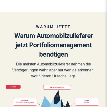
WARUM JETZT
Warum Automobilzulieferer
jetzt Portfoliomanagement
benötigen
Die meisten Automobilzulieferer nehmen die
Verzögerungen wahr, aber nur wenige erkennen,
worin deren Ursache liegt.
VISIBLE
Cus
t
omer Complaints
P
ostponed
Budget
Sta
r
ts of P
r
oduction (SOPs)
O
v
errun