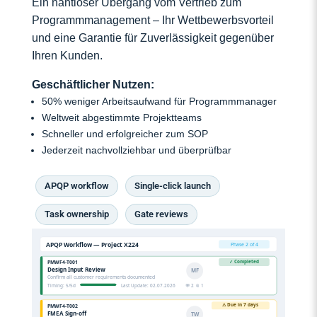
Ein nahtloser Übergang vom Vertrieb zum
Programmmanagement – Ihr Wettbewerbsvorteil
und eine Garantie für Zuverlässigkeit gegenüber
Ihren Kunden.
Geschäftlicher Nutzen:
50% weniger Arbeitsaufwand für Programmmanager
Weltweit abgestimmte Projektteams
Schneller und erfolgreicher zum SOP
Jederzeit nachvollziehbar und überprüfbar
APQP workflow
Single-click launch
Task ownership
Gate reviews
APQP Workflow — Project X224
Phase 2 of 4
✓ Completed
PMWF4-T001
Design Input Review
MF
Confirm all customer requirements documented
Timing: 5/5d
Last Update: 02.07.2026
💬 2 📎 1
⚠ Due in 7 days
PMWF4-T002
FMEA Sign-off
TW