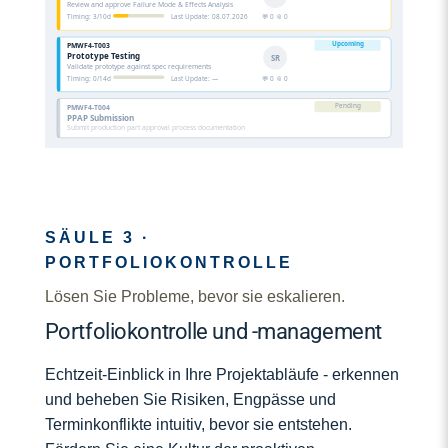
Review and approve Failure Mode & Effects Analysis
Timing: 3/10d
Last Update: 08.07.2026
💬 0 📎 0
Upcoming
PMWF4-T003
Prototype Testing
SR
Validate prototype against spec requirements
Timing: 0/14d
Last Update: —
💬 0 📎 0
Pending
PMWF4-T004
PPAP Submission
Submit production part approval process documentation
SÄULE 3 ·
PORTFOLIOKONTROLLE
Lösen Sie Probleme, bevor sie eskalieren.
Portfoliokontrolle und -management
Echtzeit-Einblick in Ihre Projektabläufe - erkennen
und beheben Sie Risiken, Engpässe und
Terminkonflikte intuitiv, bevor sie entstehen.